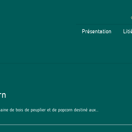
Présentation
Liti
rn
ine de bois de peuplier et de popcorn destiné aux…